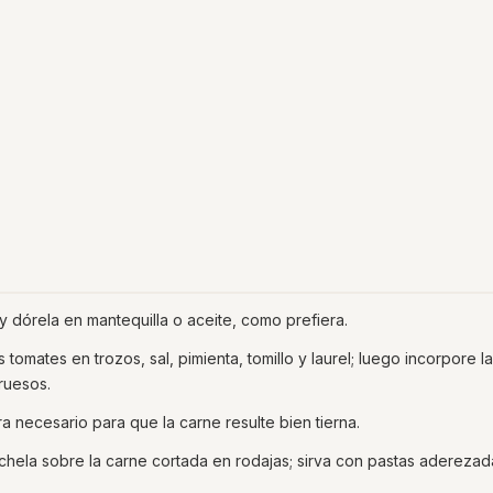
y dórela en mantequilla o aceite, como prefiera.
 tomates en trozos, sal, pimienta, tomillo y laurel; luego incorpore l
gruesos.
 necesario para que la carne resulte bien tierna.
échela sobre la carne cortada en rodajas; sirva con pastas adereza