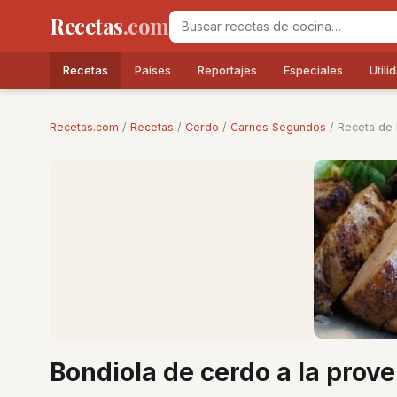
Recetas
.com
Recetas
Países
Reportajes
Especiales
Utili
Recetas.com
/
Recetas
/
Cerdo
/
Carnes Segundos
/ Receta de 
Bondiola de cerdo a la prov