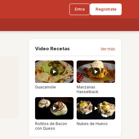
Entra
Regístrate
Video Recetas
Ver más
Guacamole
Manzanas
Hasselback
Rollitos de Bacon
Nubes de Huevo
con Queso