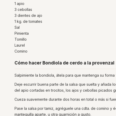
1 apio
3 cebollas
3 dientes de ajo
1 kg. de tomates
Sal
Pimienta
Tomillo
Laurel
Comino
Cómo hacer Bondiola de cerdo a la provenzal
Salpimiente la bondiola, átela para que mantenga su forma 
Deje escurrir buena parte de la salsa que suelta y añada los
del apio cortadas en trocitos, los ajos y cebollas picados 
Cueza suavemente durante dos horas en total o más si fuera
Pase la salsa por tamiz, agréguele una cdta. de comino y 
mantequilla aparte, u otra guarnición a gusto.