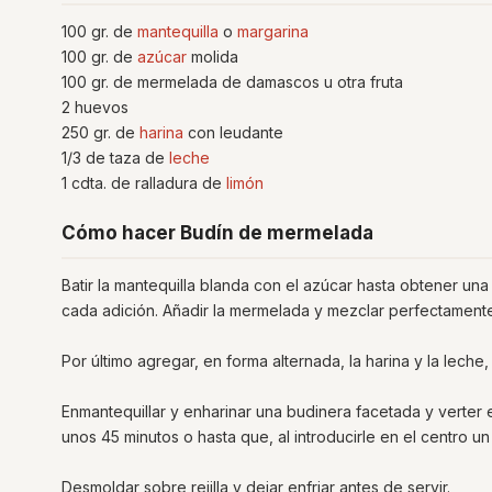
100 gr. de
mantequilla
o
margarina
100 gr. de
azúcar
molida
100 gr. de mermelada de damascos u otra fruta
2 huevos
250 gr. de
harina
con leudante
1/3 de taza de
leche
1 cdta. de ralladura de
limón
Cómo hacer Budín de mermelada
Batir la mantequilla blanda con el azúcar hasta obtener u
cada adición. Añadir la mermelada y mezclar perfectamente e
Por último agregar, en forma alternada, la harina y la lec
Enmantequillar y enharinar una budinera facetada y verter 
unos 45 minutos o hasta que, al introducirle en el centro un 
Desmoldar sobre rejilla y dejar enfriar antes de servir.