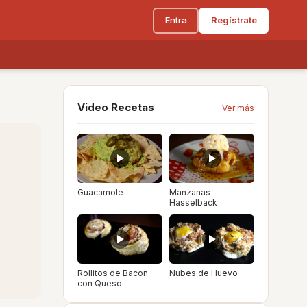
Entra
Regístrate
Video Recetas
Ver más
Guacamole
Manzanas
Hasselback
Rollitos de Bacon
Nubes de Huevo
con Queso