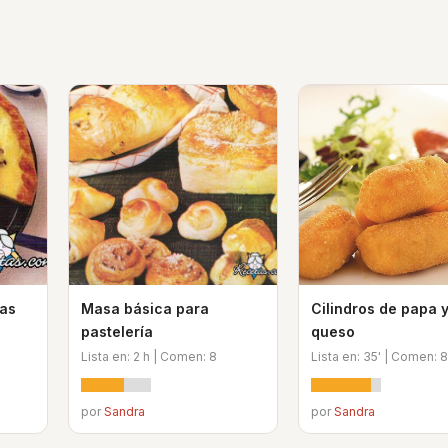
sas
Masa básica para
Cilindros de papa 
pastelería
queso
Lista en: 2 h | Comen: 8
Lista en: 35' | Comen: 8
por
Sandra
por
Sandra