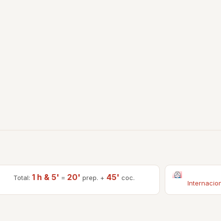
1 h & 5'
20'
45'
Total:
=
prep. +
coc.
Internacio