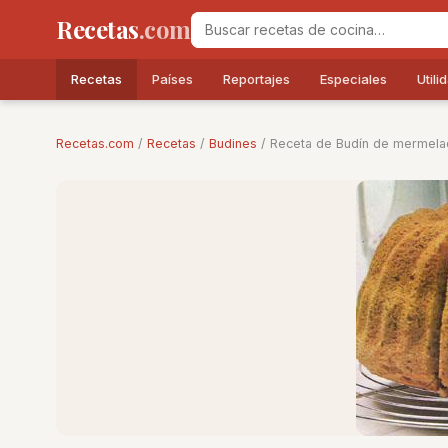
Recetas
.com
Recetas
Países
Reportajes
Especiales
Utili
Recetas.com
/
Recetas
/
Budines
/ Receta de Budín de mermela