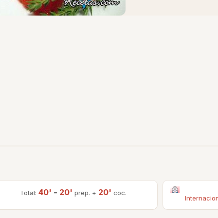
40'
20'
20'
Total:
=
prep. +
coc.
Internacio