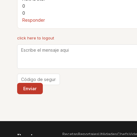
0
0
Responder
click here to logout
Recetas
Reportajes
Utilidades
Chefs
Vid
Recetas
.com