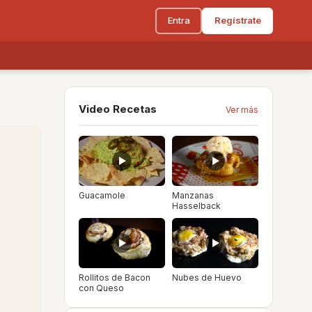
Entra
Regístrate
Video Recetas
Ver más
Guacamole
Manzanas
Hasselback
Rollitos de Bacon
Nubes de Huevo
con Queso