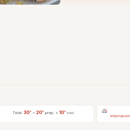
30'
20'
10'
Total:
=
prep. +
coc.
Internacio