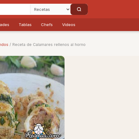
dades
Tablas
Chefs
Videos
ndos
/ Receta de Calamares rellenos al horno