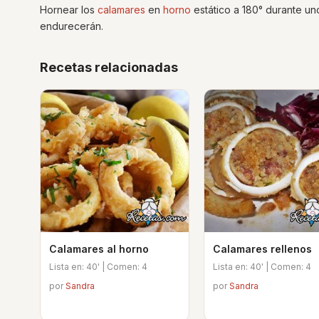
Hornear los
calamares
en
horno
estático a 180° durante u
endurecerán.
Recetas relacionadas
Calamares al horno
Calamares rellenos
Lista en: 40' | Comen: 4
Lista en: 40' | Comen: 4
por
Sandra
por
Sandra