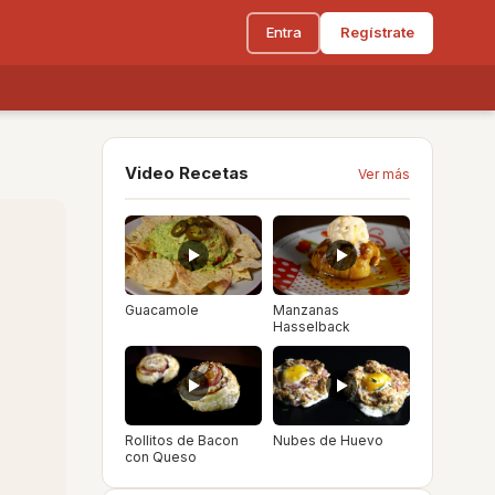
Entra
Regístrate
Video Recetas
Ver más
Guacamole
Manzanas
Hasselback
Rollitos de Bacon
Nubes de Huevo
con Queso