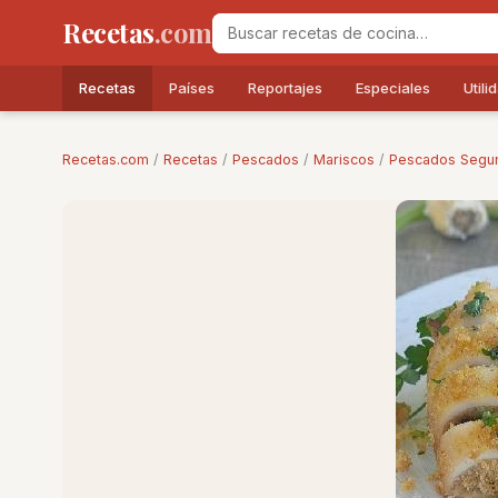
Recetas
.com
Recetas
Países
Reportajes
Especiales
Utili
Recetas.com
/
Recetas
/
Pescados
/
Mariscos
/
Pescados Segu