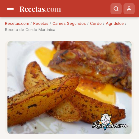
Recetas
.com
Recetas.com
/
Recetas
/
Carnes Segundos
/
Cerdo
/
Agridulce
/
Receta de Cerdo Martinica