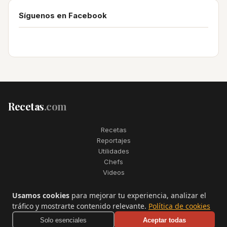
Síguenos en Facebook
Recetas
.com
Recetas
Reportajes
Utilidades
Chefs
Videos
2006–2026. Todos los derechos reservados. Recetas.com es una
Usamos cookies
para mejorar tu experiencia, analizar el
marca registrada de Telfo Networks S.L.
tráfico y mostrarte contenido relevante.
Política de cookies
Aviso legal
·
Condiciones de uso
·
Contactar
Solo esenciales
Aceptar todas