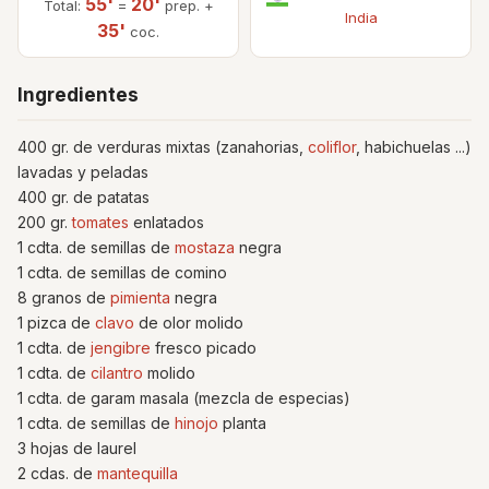
55'
20'
Total:
=
prep. +
India
35'
coc.
Ingredientes
400 gr. de verduras mixtas (zanahorias,
coliflor
, habichuelas ...)
lavadas y peladas
400 gr. de patatas
200 gr.
tomates
enlatados
1 cdta. de semillas de
mostaza
negra
1 cdta. de semillas de comino
8 granos de
pimienta
negra
1 pizca de
clavo
de olor molido
1 cdta. de
jengibre
fresco picado
1 cdta. de
cilantro
molido
1 cdta. de garam masala (mezcla de especias)
1 cdta. de semillas de
hinojo
planta
3 hojas de laurel
2 cdas. de
mantequilla