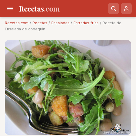
Recetas
.com
Recetas.com
/
Recetas
/
Ensaladas
/
Entradas frías
/ Receta de
Ensalada de codeguín