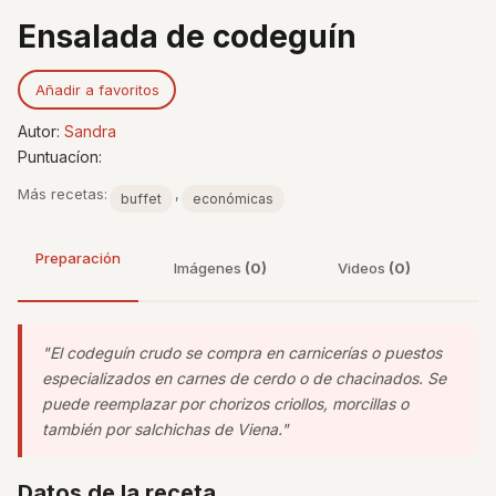
Ensalada de codeguín
Añadir a favoritos
Autor:
Sandra
Puntuacíon:
Más recetas:
,
buffet
económicas
Preparación
Imágenes
(0)
Videos
(0)
"El codeguín crudo se compra en carnicerías o puestos
especializados en carnes de cerdo o de chacinados. Se
puede reemplazar por chorizos criollos, morcillas o
también por salchichas de Viena."
Datos de la receta