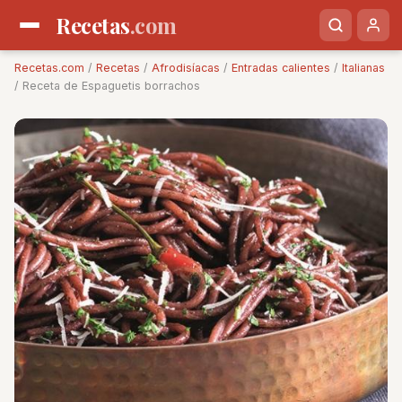
Recetas
.com
Recetas.com
/
Recetas
/
Afrodisíacas
/
Entradas calientes
/
Italianas
/ Receta de Espaguetis borrachos