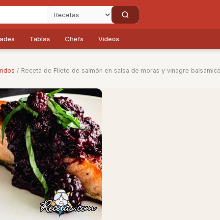
dades
Tablas
Chefs
Videos
undos
/ Receta de Filete de salmón en salsa de moras y vinagre balsámic