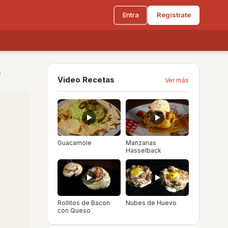
Entra
Regístrate
o
Video Recetas
Ver más
Guacamole
Manzanas
Hasselback
Rollitos de Bacon
Nubes de Huevo
con Queso