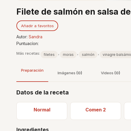
Filete de salmón en salsa d
Añadir a favoritos
Autor:
Sandra
Puntuacíon:
Más recetas:
,
,
,
filetes
moras
salmón
vinagre balsámi
Preparación
Imágenes
(0)
Videos
(0)
Datos de la receta
Normal
Comen 2
Ingredientes