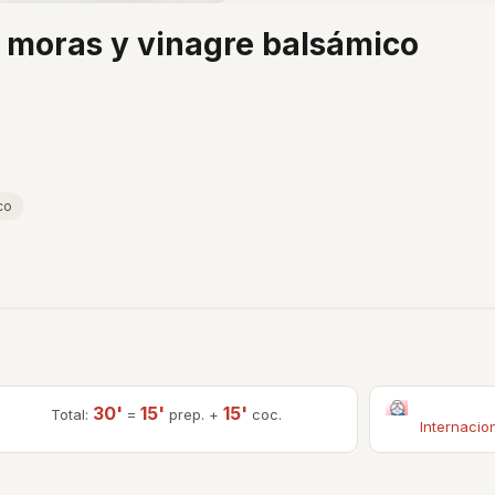
e moras y vinagre balsámico
co
30'
15'
15'
Total:
=
prep. +
coc.
Internacio