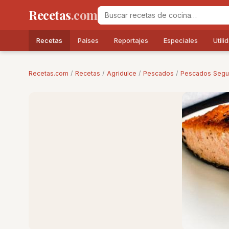
Recetas
.com
Recetas
Países
Reportajes
Especiales
Utili
Recetas.com
/
Recetas
/
Agridulce
/
Pescados
/
Pescados Seg