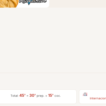
45'
30'
15'
Total:
=
prep. +
coc.
Internacio