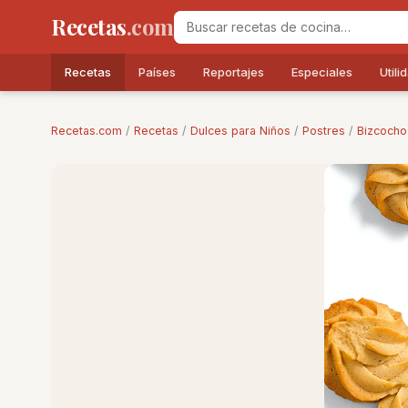
Recetas
.com
Recetas
Países
Reportajes
Especiales
Utili
Recetas.com
/
Recetas
/
Dulces para Niños
/
Postres
/
Bizcocho