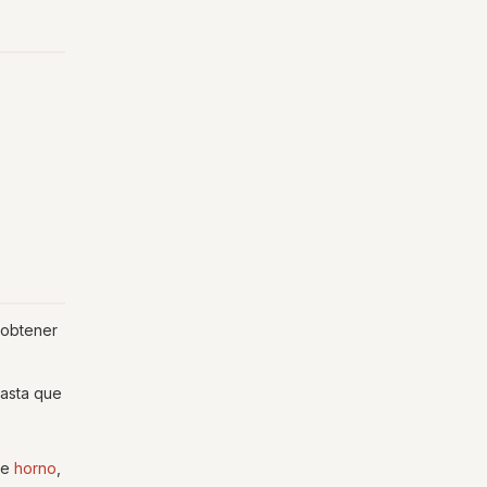
a obtener
hasta que
de
horno
,