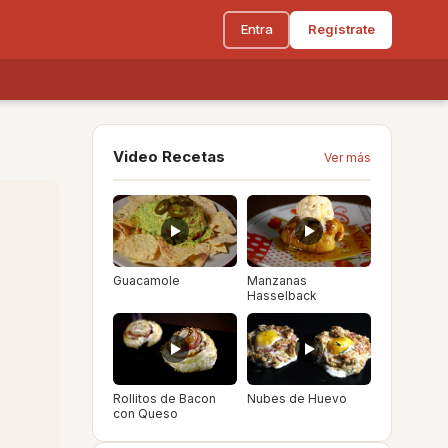
Entra
Regístrate
Video Recetas
Ver más
Guacamole
Manzanas
Hasselback
Rollitos de Bacon
Nubes de Huevo
con Queso