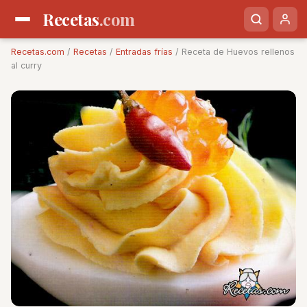
Recetas
.com
Recetas.com
/
Recetas
/
Entradas frías
/ Receta de Huevos rellenos
al curry