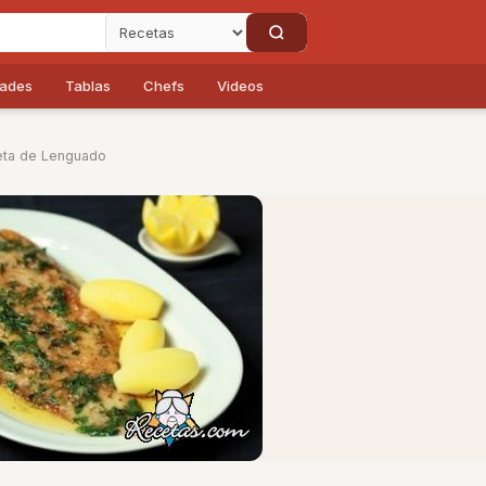
dades
Tablas
Chefs
Videos
eta de Lenguado