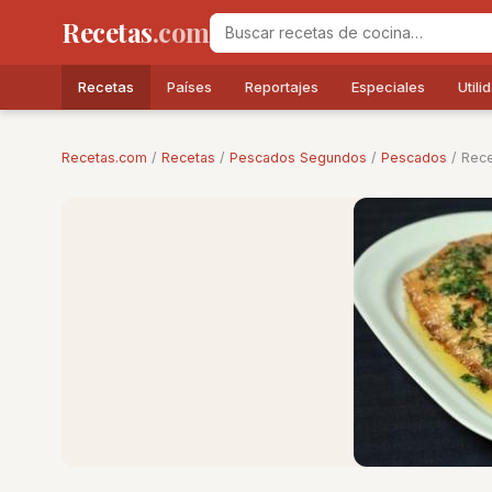
Recetas
.com
Recetas
Países
Reportajes
Especiales
Utili
Recetas.com
/
Recetas
/
Pescados Segundos
/
Pescados
/ Rec