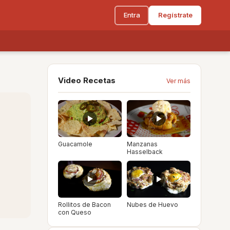
Entra
Regístrate
Video Recetas
Ver más
Guacamole
Manzanas
Hasselback
Rollitos de Bacon
Nubes de Huevo
con Queso