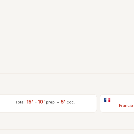
15'
10'
5'
Total:
=
prep. +
coc.
Francia