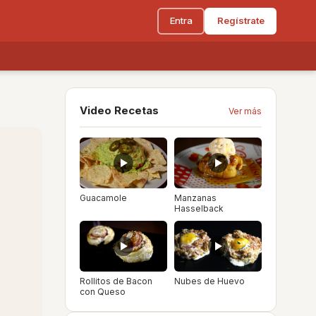
Entra
Regístrate
Video Recetas
Ver más
Guacamole
Manzanas
Hasselback
Rollitos de Bacon
Nubes de Huevo
con Queso