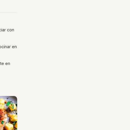
ciar con
ocinar en
nte en