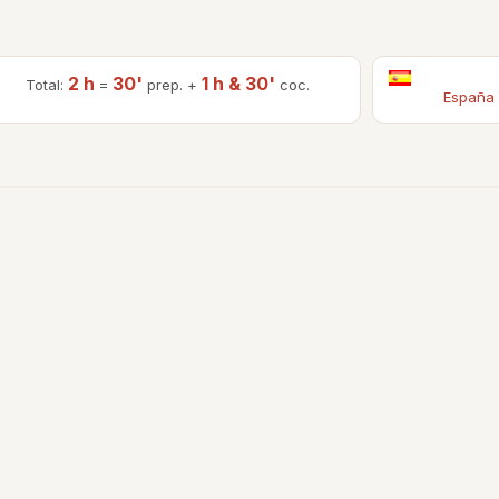
2 h
30'
1 h & 30'
Total:
=
prep. +
coc.
España