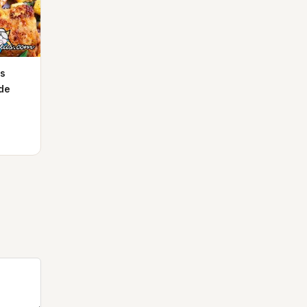
as
de