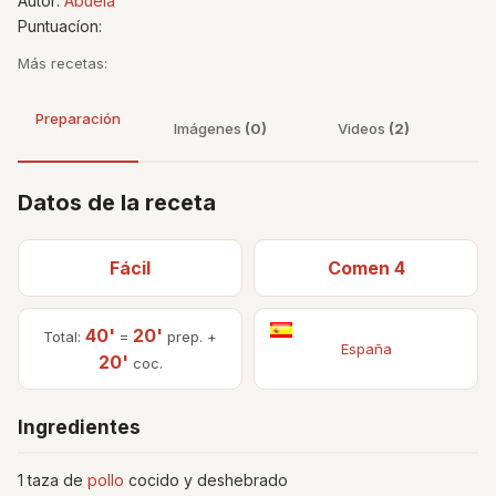
Autor:
Abuela
Puntuacíon:
Más recetas:
Preparación
Imágenes
(0)
Videos
(2)
Datos de la receta
Fácil
Comen 4
40'
20'
Total:
=
prep. +
España
20'
coc.
Ingredientes
1 taza de
pollo
cocido y deshebrado