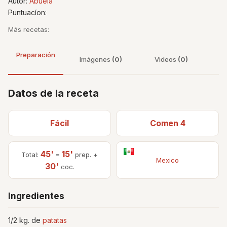
Autor:
Abuela
Puntuacíon:
Más recetas:
Preparación
Imágenes
(0)
Videos
(0)
Datos de la receta
Fácil
Comen 4
45'
15'
Total:
=
prep. +
Mexico
30'
coc.
Ingredientes
1/2 kg. de
patatas