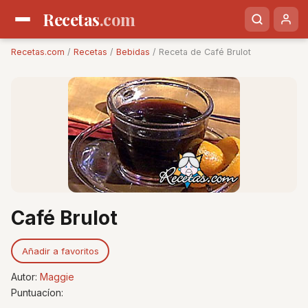
Recetas
.com
Recetas.com
/
Recetas
/
Bebidas
/ Receta de Café Brulot
Café Brulot
Añadir a favoritos
Autor:
Maggie
Puntuacíon: