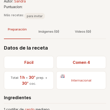
Autor:
Sandra
Puntuacíon:
Más recetas:
para invitar
Preparación
Imágenes
(0)
Videos
(0)
Datos de la receta
Fácil
Comen 4
1 h
30'
Total:
=
prep. +
Internacional
30'
coc.
Ingredientes
1 costillar de
cerdo
mediano