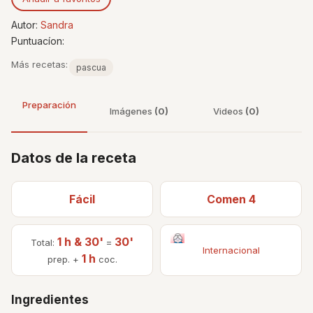
Autor:
Sandra
Puntuacíon:
Más recetas:
pascua
Preparación
Imágenes
(0)
Videos
(0)
Datos de la receta
Fácil
Comen 4
1 h & 30'
30'
Total:
=
Internacional
1 h
prep. +
coc.
Ingredientes