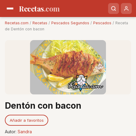
Recetas
.com
Recetas.com
/
Recetas
/
Pescados Segundos
/
Pescados
/ Receta
de Dentón con bacon
Dentón con bacon
Añadir a favoritos
Autor:
Sandra