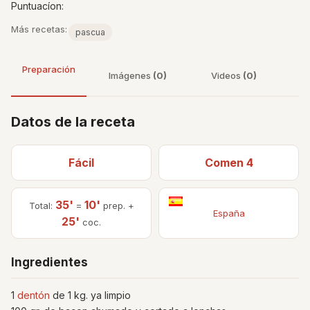
Puntuacíon:
Más recetas:
pascua
Preparación
Imágenes
(0)
Videos
(0)
Datos de la receta
Fácil
Comen 4
35'
10'
Total:
=
prep. +
España
25'
coc.
Ingredientes
1
dentón
de 1 kg. ya limpio