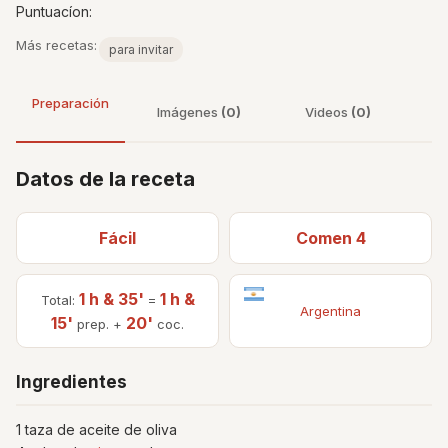
Puntuacíon:
Más recetas:
para invitar
Preparación
Imágenes
(0)
Videos
(0)
Datos de la receta
Fácil
Comen 4
1 h & 35'
1 h &
Total:
=
Argentina
15'
20'
prep. +
coc.
Ingredientes
1 taza de aceite de oliva