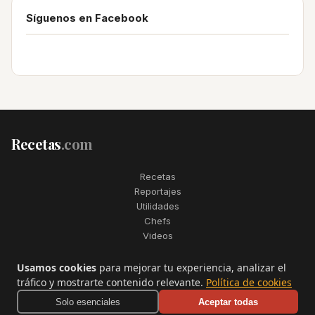
Síguenos en Facebook
Recetas
.com
Recetas
Reportajes
Utilidades
Chefs
Videos
2006–2026. Todos los derechos reservados. Recetas.com es una
Usamos cookies
para mejorar tu experiencia, analizar el
marca registrada de Telfo Networks S.L.
tráfico y mostrarte contenido relevante.
Política de cookies
Aviso legal
·
Condiciones de uso
·
Contactar
Solo esenciales
Aceptar todas