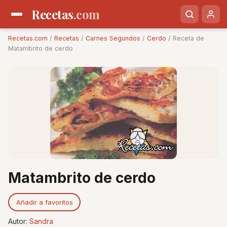
Recetas
.com
Recetas.com
/
Recetas
/
Carnes Segundos
/
Cerdo
/ Receta de
Matambrito de cerdo
Matambrito de cerdo
Añadir a favoritos
Autor:
Sandra