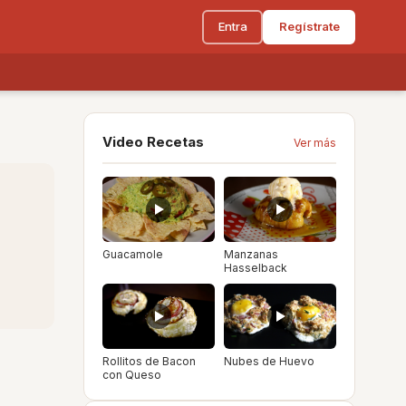
Entra
Regístrate
Video Recetas
Ver más
Guacamole
Manzanas
Hasselback
Rollitos de Bacon
Nubes de Huevo
con Queso