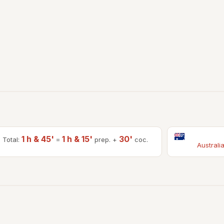
1 h & 45'
1 h & 15'
30'
Total:
=
prep. +
coc.
Australi