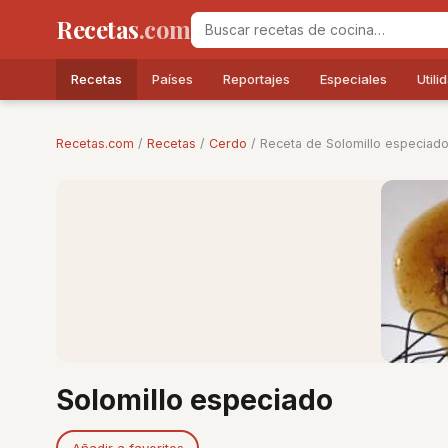
Recetas
.com
Recetas
Países
Reportajes
Especiales
Utili
Recetas.com
/
Recetas
/
Cerdo
/ Receta de Solomillo especiad
Solomillo especiado
Añadir a favoritos