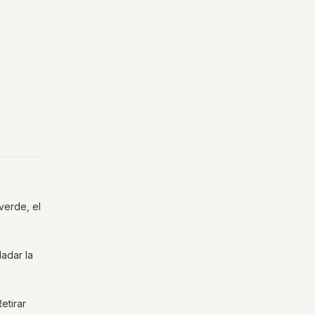
 verde, el
ladar la
etirar