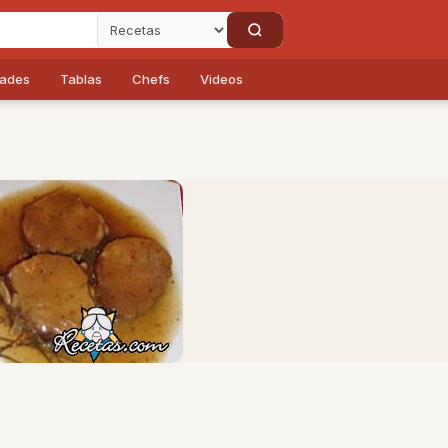
dades
Tablas
Chefs
Videos
o