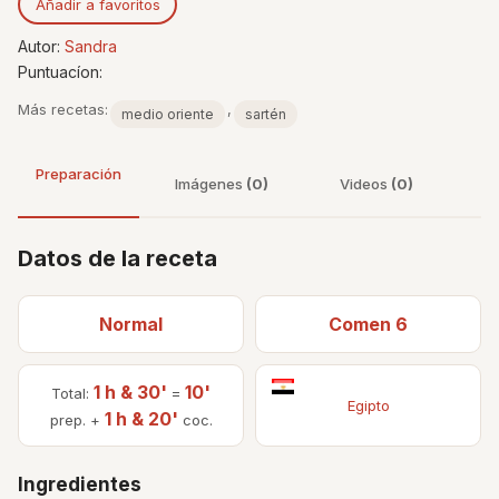
Añadir a favoritos
Autor:
Sandra
Puntuacíon:
Más recetas:
,
medio oriente
sartén
Preparación
Imágenes
(0)
Videos
(0)
Datos de la receta
Normal
Comen 6
1 h & 30'
10'
Total:
=
Egipto
1 h & 20'
prep. +
coc.
Ingredientes