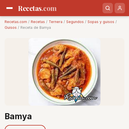
Recetas
.com
Recetas.com
/
Recetas
/
Ternera
/
Segundos
/
Sopas y guisos
/
Guisos
/ Receta de Bamya
Bamya