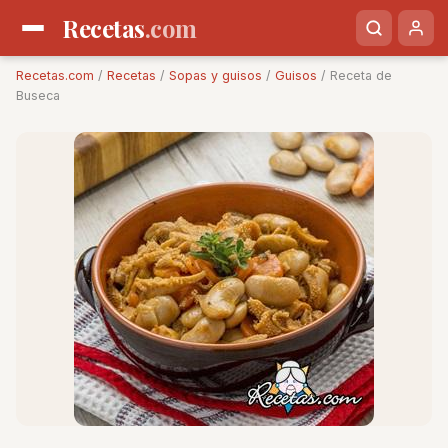
Recetas
.com
Recetas.com
/
Recetas
/
Sopas y guisos
/
Guisos
/ Receta de
Buseca