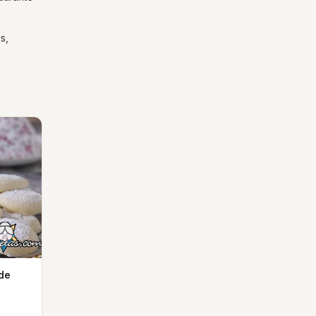
s,
 de