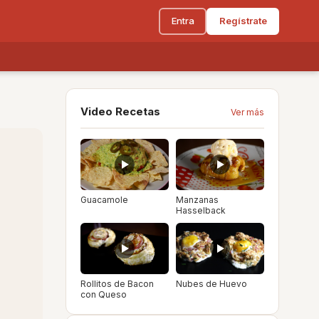
Entra
Regístrate
Video Recetas
Ver más
Guacamole
Manzanas
Hasselback
Rollitos de Bacon
Nubes de Huevo
con Queso