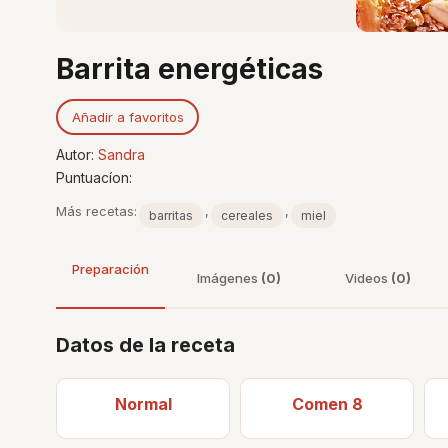
Barrita energéticas
Añadir a favoritos
Autor:
Sandra
Puntuacíon:
Más recetas:
,
,
barritas
cereales
miel
Preparación
Imágenes
(0)
Videos
(0)
Datos de la receta
Normal
Comen 8