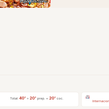
40'
20'
20'
Total:
=
prep. +
coc.
Internacio