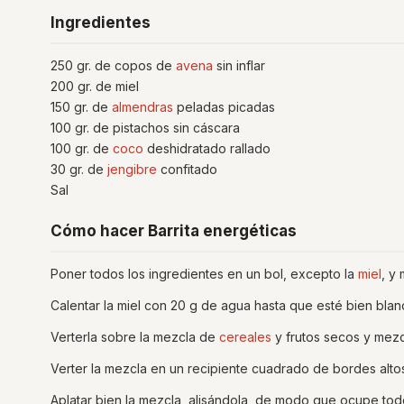
Ingredientes
250 gr. de copos de
avena
sin inflar
200 gr. de miel
150 gr. de
almendras
peladas picadas
100 gr. de pistachos sin cáscara
100 gr. de
coco
deshidratado rallado
30 gr. de
jengibre
confitado
Sal
Cómo hacer Barrita energéticas
Poner todos los ingredientes en un bol, excepto la
miel
, y
Calentar la miel con 20 g de agua hasta que esté bien blan
Verterla sobre la mezcla de
cereales
y frutos secos y mezc
Verter la mezcla en un recipiente cuadrado de bordes al
Aplatar bien la mezcla, alisándola, de modo que ocupe tod