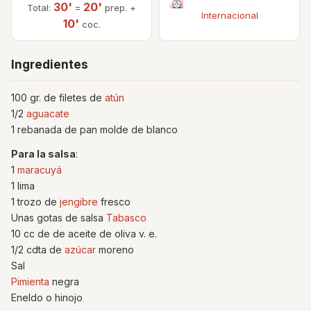
30'
20'
Total:
=
prep. +
Internacional
10'
coc.
Ingredientes
100 gr. de filetes de
atún
1/2
aguacate
1 rebanada de pan molde de blanco
Para la salsa
:
1
maracuyá
1 lima
1 trozo de
jengibre
fresco
Unas gotas de salsa
Tabasco
10 cc de de aceite de oliva v. e.
1/2 cdta de
azúcar
moreno
Sal
Pimienta
negra
Eneldo o hinojo