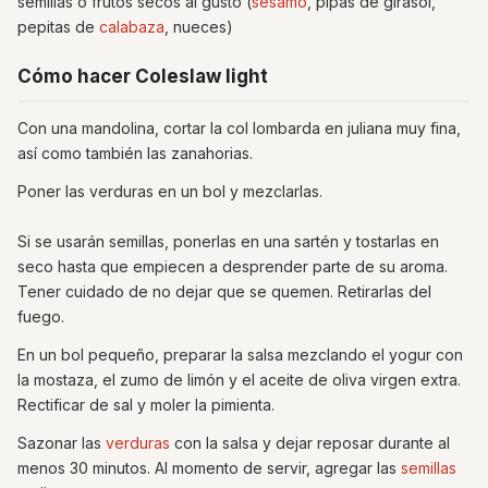
semillas o frutos secos al gusto (
sésamo
, pipas de girasol,
pepitas de
calabaza
, nueces)
Cómo hacer Coleslaw light
Con una mandolina, cortar la col lombarda en juliana muy fina,
así como también las zanahorias.
Poner las verduras en un bol y mezclarlas.
Si se usarán semillas, ponerlas en una sartén y tostarlas en
seco hasta que empiecen a desprender parte de su aroma.
Tener cuidado de no dejar que se quemen. Retirarlas del
fuego.
En un bol pequeño, preparar la salsa mezclando el yogur con
la mostaza, el zumo de limón y el aceite de oliva virgen extra.
Rectificar de sal y moler la pimienta.
Sazonar las
verduras
con la salsa y dejar reposar durante al
menos 30 minutos. Al momento de servir, agregar las
semillas