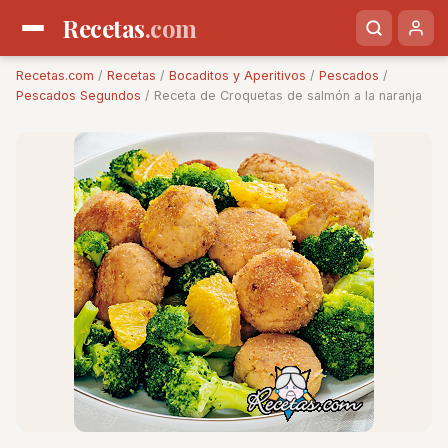
Recetas
.com
Recetas.com
/
Recetas
/
Bocaditos y Aperitivos
/
Pescados
/
Pescados Segundos
/ Receta de Croquetas de salmón a la naranja