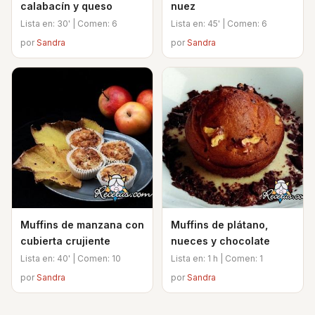
calabacín y queso
nuez
Lista en: 30' | Comen: 6
Lista en: 45' | Comen: 6
por
Sandra
por
Sandra
Muffins de manzana con
Muffins de plátano,
cubierta crujiente
nueces y chocolate
Lista en: 40' | Comen: 10
Lista en: 1 h | Comen: 1
por
Sandra
por
Sandra