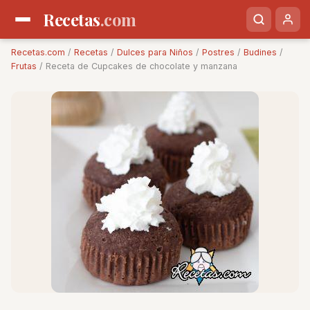
Recetas
.com
Recetas.com
/
Recetas
/
Dulces para Niños
/
Postres
/
Budines
/
Frutas
/ Receta de Cupcakes de chocolate y manzana