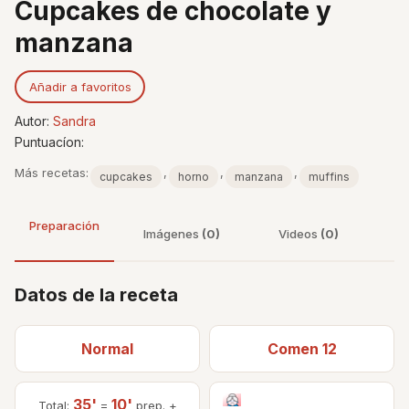
Cupcakes de chocolate y
manzana
Añadir a favoritos
Autor:
Sandra
Puntuacíon:
Más recetas:
,
,
,
cupcakes
horno
manzana
muffins
Preparación
Imágenes
(0)
Videos
(0)
Datos de la receta
Normal
Comen 12
35'
10'
Total:
=
prep. +