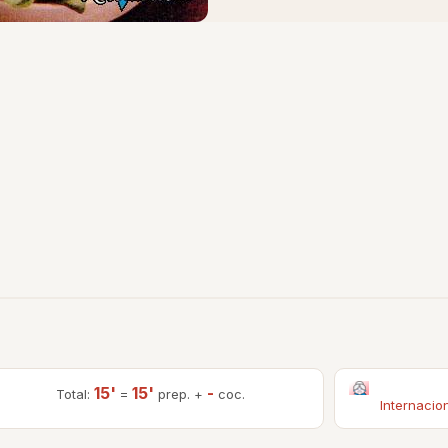
15'
15'
-
Total:
=
prep. +
coc.
Internacio