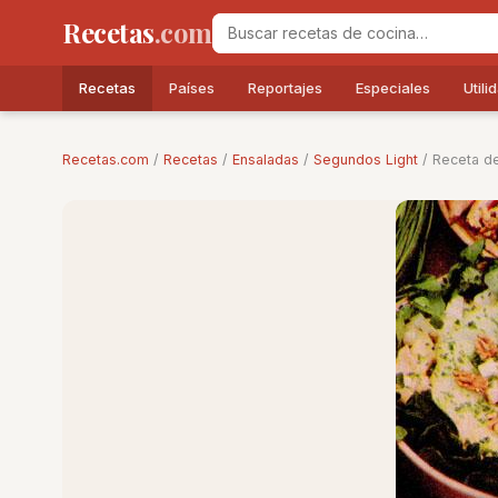
Recetas
.com
Recetas
Países
Reportajes
Especiales
Utili
Recetas.com
/
Recetas
/
Ensaladas
/
Segundos Light
/ Receta de