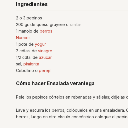
Ingredientes
2 o 3 pepinos
200 gr. de queso gruyere o similar
1 manojo de
berros
Nueces
1 pote de
yogur
2 cdtas. de
vinagre
1/2 cdta. de
azúcar
sal,
pimienta
Cebollino o
perejil
Cómo hacer Ensalada veraniega
Pele los pepinos córtelos en rebanadas y sálelas; déjelas 
Lave y escurra los berros, colóquelos en una ensaladera. 
berros, luego en otro círculo concéntrico coloque el pepi