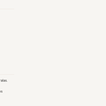
alas.
os