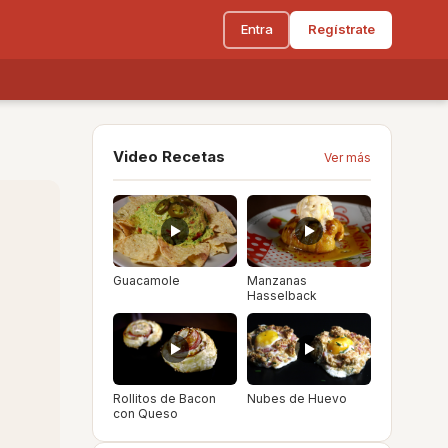
Entra
Regístrate
Video Recetas
Ver más
Guacamole
Manzanas
Hasselback
Rollitos de Bacon
Nubes de Huevo
con Queso