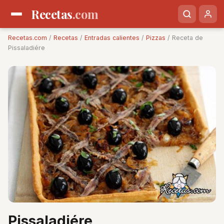
Recetas
.com
Recetas.com
/
Recetas
/
Entradas calientes
/
Pizzas
/ Receta de
Pissaladiére
Pissaladiére