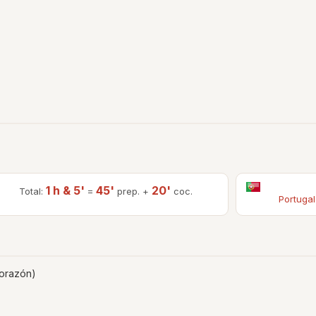
1 h & 5'
45'
20'
Total:
=
prep. +
coc.
Portugal
corazón)