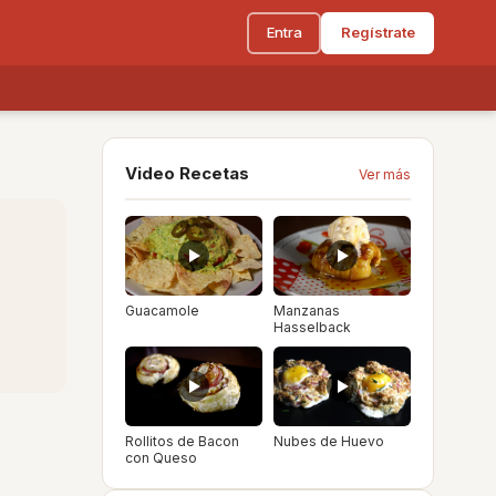
Entra
Regístrate
Video Recetas
Ver más
Guacamole
Manzanas
Hasselback
Rollitos de Bacon
Nubes de Huevo
con Queso