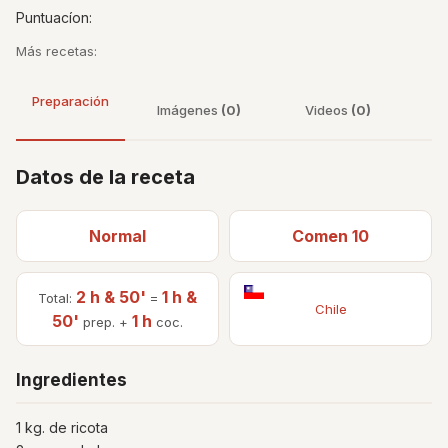
Puntuacíon:
Más recetas:
Preparación
Imágenes
(0)
Videos
(0)
Datos de la receta
Normal
Comen 10
2 h & 50'
1 h &
Total:
=
Chile
50'
1 h
prep. +
coc.
Ingredientes
1 kg. de ricota