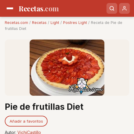
Recetas
.com
Recetas.com
/
Recetas
/
Light
/
Postres Light
/ Receta de Pie de
frutillas Diet
Pie de frutillas Diet
Añadir a favoritos
Autor:
VichiCastillo