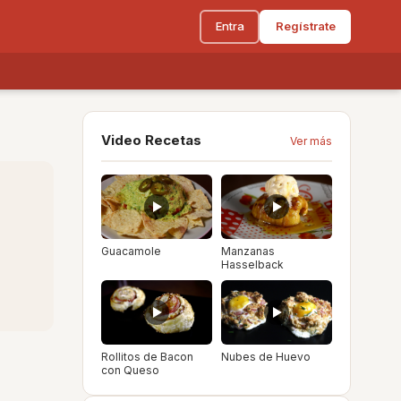
Entra
Regístrate
Video Recetas
Ver más
Guacamole
Manzanas
Hasselback
Rollitos de Bacon
Nubes de Huevo
con Queso