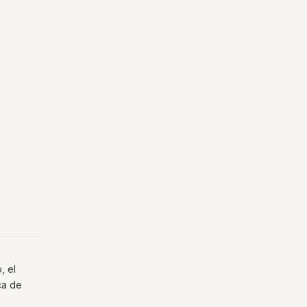
, el
ca de