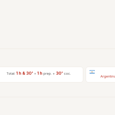
1 h & 30'
1 h
30'
Total:
=
prep. +
coc.
Argentin