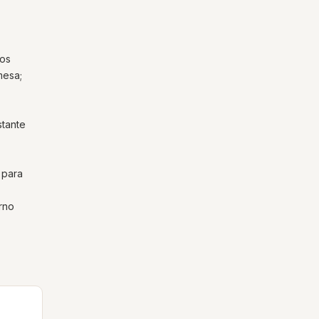
nos
mesa;
stante
 para
orno