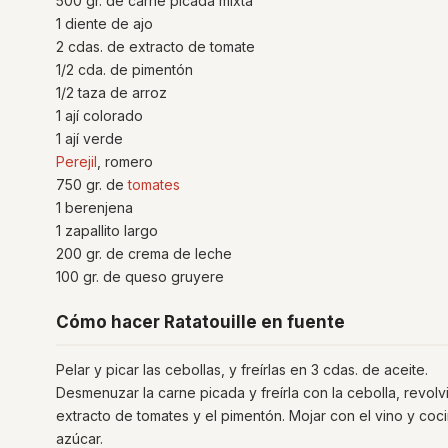
500 gr. de carne picada mixta
1 diente de ajo
2 cdas. de extracto de tomate
1/2 cda. de pimentón
1/2 taza de arroz
1 ají colorado
1 ají verde
Perejil
, romero
750 gr. de
tomates
1 berenjena
1 zapallito largo
200 gr. de crema de leche
100 gr. de queso gruyere
Cómo hacer Ratatouille en fuente
Pelar y picar las cebollas, y freírlas en 3 cdas. de aceite.
Desmenuzar la carne picada y freírla con la cebolla, revolv
extracto de tomates y el pimentón. Mojar con el vino y co
azúcar.