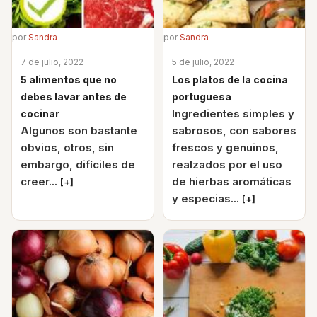
por
Sandra
por
Sandra
7 de julio, 2022
5 de julio, 2022
5 alimentos que no
Los platos de la cocina
debes lavar antes de
portuguesa
Ingredientes simples y
cocinar
Algunos son bastante
sabrosos, con sabores
obvios, otros, sin
frescos y genuinos,
embargo, difíciles de
realzados por el uso
creer...
de hierbas aromáticas
[+]
y especias...
[+]