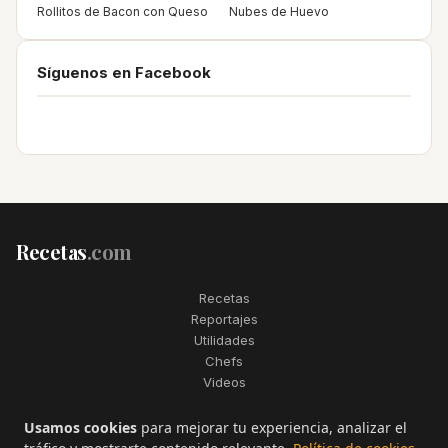
Rollitos de Bacon con Queso
Nubes de Huevo
Síguenos en Facebook
Recetas
.com
Recetas
Reportajes
Utilidades
Chefs
Videos
2006–2026. Todos los derechos reservados. Recetas.com es una
Usamos cookies
para mejorar tu experiencia, analizar el
marca registrada de Telfo Networks S.L.