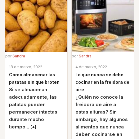
por
Sandra
por
Sandra
18 de marzo, 2022
4 de marzo, 2022
Cómo almacenar las
Lo que nunca se debe
patatas sin que broten
cocinar en la freidora de
Si se almacenan
aire
adecuadamente, las
¿Quién no conoce la
patatas pueden
freidora de aire a
permanecer intactas
estas alturas? Sin
durante mucho
embargo, hay algunos
tiempo...
alimentos que nunca
[+]
deben cocinarse en