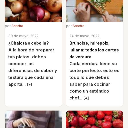
por
Sandra
por
Sandra
30 de mayo, 2022
24 de mayo, 2022
¿Chalota o cebolla?
Brunoise, mirepoix,
A la hora de preparar
juliana: todos los cortes
tus platos, debes
de verdura
conocer las
Cada verdura tiene su
diferencias de sabor y
corte perfecto: esto es
textura que cada una
todo lo que debes
aporta...
saber para cocinar
[+]
como un auténtico
chef...
[+]