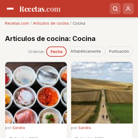
Recetas
.com
Recetas.com
/
Artículos de cocina
/
Cocina
Artículos de cocina: Cocina
Ordenar:
Aflabéticamente
Puntuación
Fecha
por
Sandra
por
Sandra