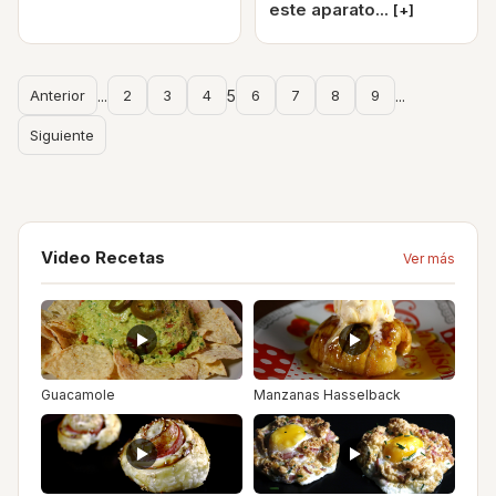
este aparato...
[+]
Anterior
...
2
3
4
5
6
7
8
9
...
Siguiente
Video Recetas
Ver más
Guacamole
Manzanas Hasselback