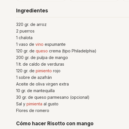
Ingredientes
320 gr. de arroz
2 puerros
1 chalota
1 vaso de
vino
espumante
120 gr. de
queso
crema (tipo Philadelphia)
200 gr. de pulpa de mango
1 lt. de caldo de verduras
120 gr. de
pimiento
rojo
1 sobre de azafrán
Aceite de oliva virgen extra
10 gr. de mantequilla
30 gr. de queso parmesano (opcional)
Sal y
pimienta
al gusto
Flores de romero
Cómo hacer Risotto con mango