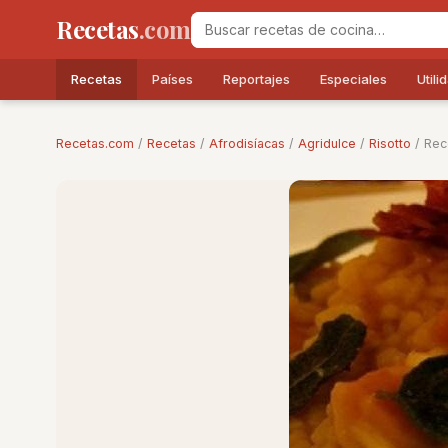
Recetas
.com
Recetas
Países
Reportajes
Especiales
Utili
Recetas.com
/
Recetas
/
Afrodisíacas
/
Agridulce
/
Risotto
/ Rec