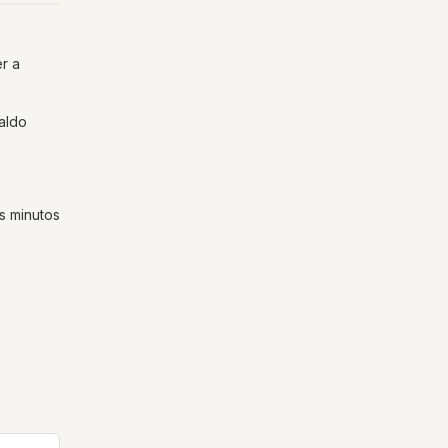
er a
caldo
s minutos