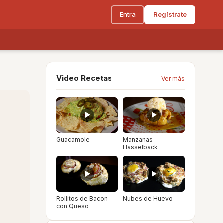
Entra
Regístrate
Video Recetas
Ver más
Guacamole
Manzanas
Hasselback
Rollitos de Bacon
Nubes de Huevo
con Queso