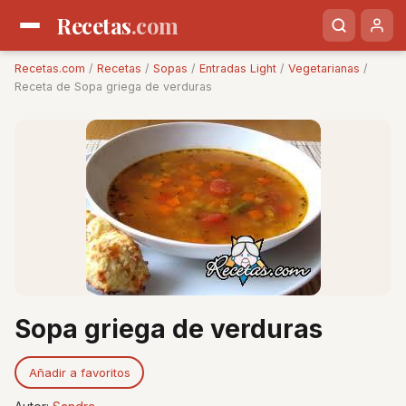
Recetas
.com
Recetas.com
/
Recetas
/
Sopas
/
Entradas Light
/
Vegetarianas
/
Receta de Sopa griega de verduras
Sopa griega de verduras
Añadir a favoritos