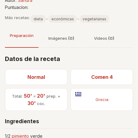
Autor:
Sandra
Puntuacíon:
Más recetas:
,
,
dieta
económicas
vegetarianas
Preparación
Imágenes
(0)
Videos
(0)
Datos de la receta
Normal
Comen 4
50'
20'
Total:
=
prep. +
Grecia
30'
coc.
Ingredientes
1/2
pimiento
verde