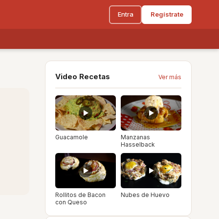
Entra
Regístrate
Video Recetas
Ver más
Guacamole
Manzanas
Hasselback
Rollitos de Bacon
Nubes de Huevo
con Queso