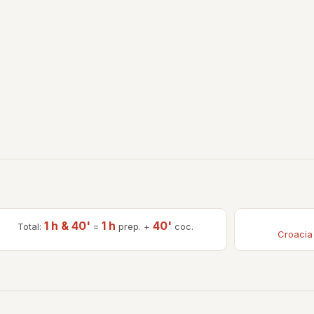
1 h & 40'
1 h
40'
Total:
=
prep. +
coc.
Croacia