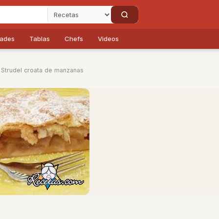
dades
Tablas
Chefs
Videos
 Strudel croata de manzanas