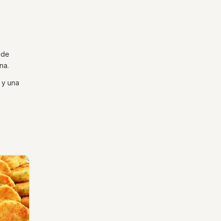
 de
na.
 y una