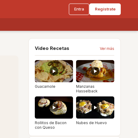
Entra
Regístrate
Video Recetas
Ver más
Guacamole
Manzanas
Hasselback
Rollitos de Bacon
Nubes de Huevo
con Queso