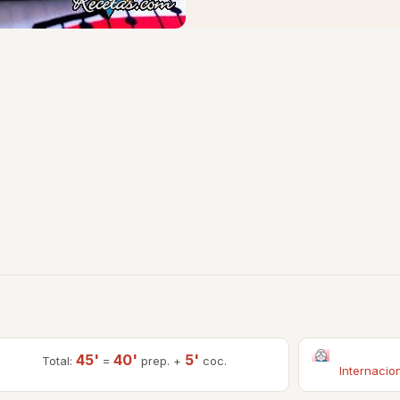
45'
40'
5'
Total:
=
prep. +
coc.
Internacio