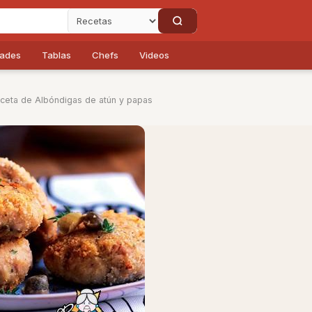
dades
Tablas
Chefs
Videos
ceta de Albóndigas de atún y papas