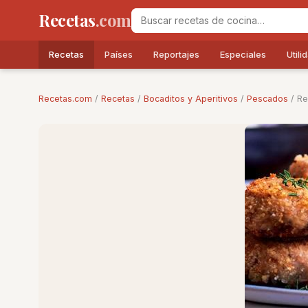
Recetas
.com
Recetas
Países
Reportajes
Especiales
Utili
Recetas.com
/
Recetas
/
Bocaditos y Aperitivos
/
Pescados
/ Re