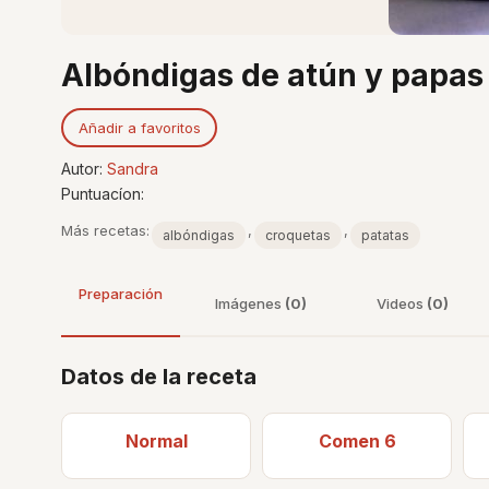
Albóndigas de atún y papas
Añadir a favoritos
Autor:
Sandra
Puntuacíon:
Más recetas:
,
,
albóndigas
croquetas
patatas
Preparación
Imágenes
(0)
Videos
(0)
Datos de la receta
Normal
Comen 6