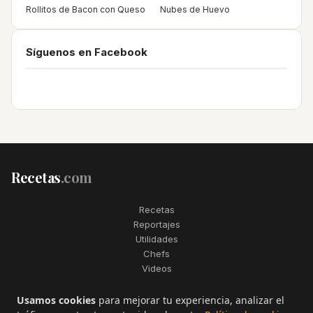
Rollitos de Bacon con Queso
Nubes de Huevo
Síguenos en Facebook
Recetas
.com
Recetas
Reportajes
Utilidades
Chefs
Videos
2006–2026. Todos los derechos reservados. Recetas.com es una
Usamos cookies
para mejorar tu experiencia, analizar el
marca registrada de Telfo Networks S.L.