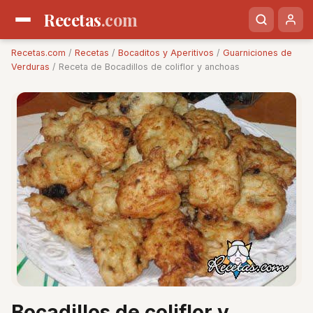
Recetas
.com
Recetas.com
/
Recetas
/
Bocaditos y Aperitivos
/
Guarniciones de
Verduras
/ Receta de Bocadillos de coliflor y anchoas
Bocadillos de coliflor y