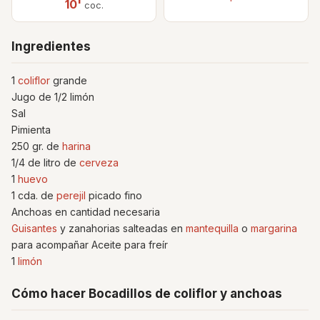
10'
coc.
Ingredientes
1
coliflor
grande
Jugo de 1/2 limón
Sal
Pimienta
250 gr. de
harina
1/4 de litro de
cerveza
1
huevo
1 cda. de
perejil
picado fino
Anchoas en cantidad necesaria
Guisantes
y zanahorias salteadas en
mantequilla
o
margarina
para acompañar Aceite para freír
1
limón
Cómo hacer Bocadillos de coliflor y anchoas