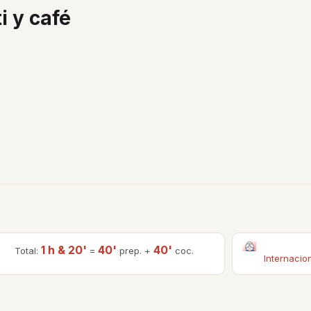
i y café
1 h & 20'
40'
40'
Total:
=
prep. +
coc.
Internacio