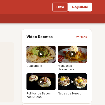
Entra
Regístrate
Video Recetas
Ver más
Guacamole
Manzanas
Hasselback
Rollitos de Bacon
Nubes de Huevo
con Queso