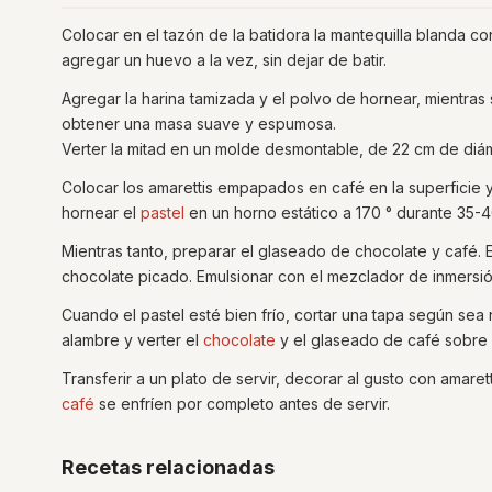
Colocar en el tazón de la batidora la mantequilla blanda co
agregar un huevo a la vez, sin dejar de batir.
Agregar la harina tamizada y el polvo de hornear, mientras 
obtener una masa suave y espumosa.
Verter la mitad en un molde desmontable, de 22 cm de diám
Colocar los amarettis empapados en café en la superficie y
hornear el
pastel
en un horno estático a 170 ° durante 35-40
Mientras tanto, preparar el glaseado de chocolate y café. En
chocolate picado. Emulsionar con el mezclador de inmersión
Cuando el pastel esté bien frío, cortar una tapa según sea 
alambre y verter el
chocolate
y el glaseado de café sobre 
Transferir a un plato de servir, decorar al gusto con amarett
café
se enfríen por completo antes de servir.
Recetas relacionadas