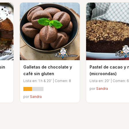
sin
Galletas de chocolate y
Pastel de cacao y
café sin gluten
(microondas)
Lista en: 1 h & 20' | Comen: 8
Lista en: 20' | Comen: 6
por
Sandra
por
Sandra