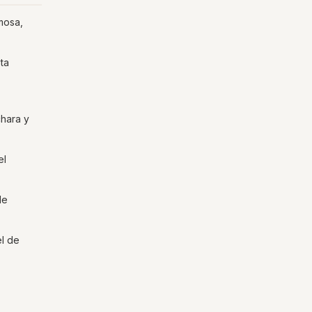
mosa,
ta
chara y
el
de
el de