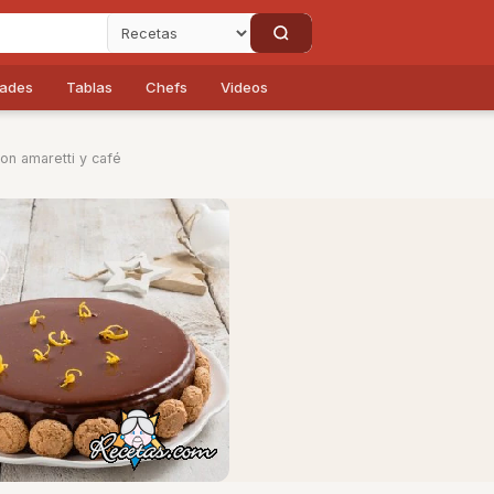
dades
Tablas
Chefs
Videos
on amaretti y café