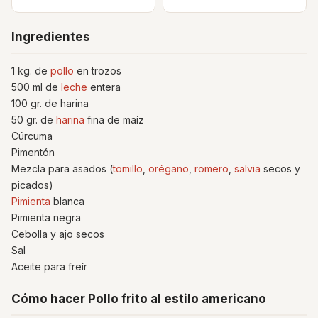
Ingredientes
1 kg. de
pollo
en trozos
500 ml de
leche
entera
100 gr. de harina
50 gr. de
harina
fina de maíz
Cúrcuma
Pimentón
Mezcla para asados ​​(
tomillo
,
orégano
,
romero
,
salvia
secos y
picados)
Pimienta
blanca
Pimienta negra
Cebolla y ajo secos
Sal
Aceite para freír
Cómo hacer Pollo frito al estilo americano