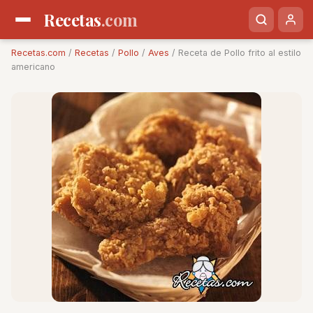
Recetas
.com
Recetas.com
/
Recetas
/
Pollo
/
Aves
/ Receta de Pollo frito al estilo
americano