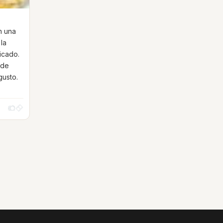
n una
 la
picado.
 de
gusto.