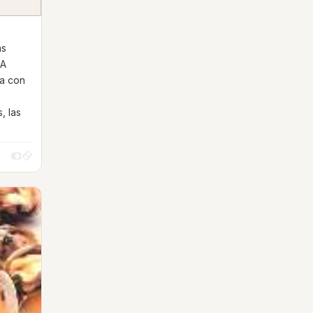
as
 A
la con
, las