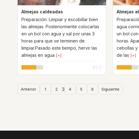
Almejas caldeadas
Almejas al
Preparación: Limpiar y escobillar bien
Preparació
las almejas. Posteriormente colocarlas
agua corri
en un bol con agua y sal por unas 3
un bol con
horas para que se terminen de
horas. Apar
limpiar.Pasado este tiempo, hervir las
cebollas y 
almejas en agua
de las
[+]
[+]
Anterior
1
2
3
4
5
6
Siguiente