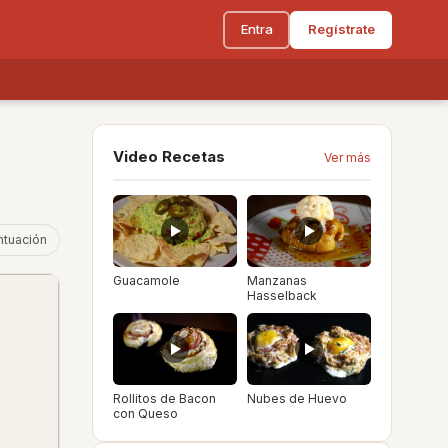
Entra
Regístrate
Video Recetas
Ver más
ntuación
Guacamole
Manzanas
Hasselback
Rollitos de Bacon
Nubes de Huevo
con Queso