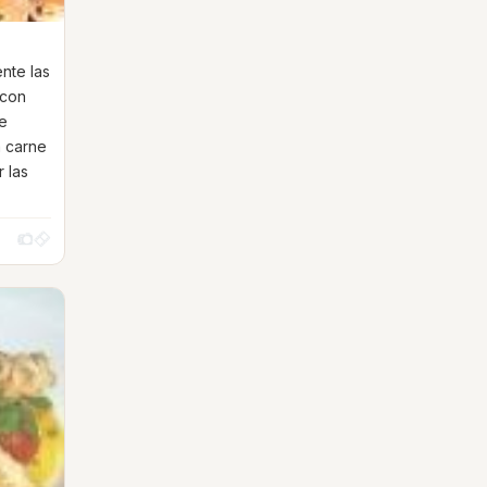
nte las
 con
se
a carne
r las