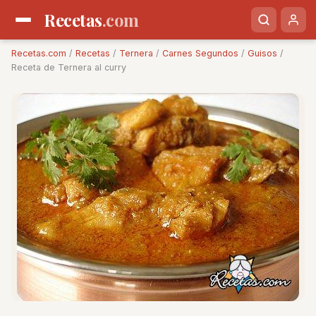
Recetas
.com
Recetas.com
/
Recetas
/
Ternera
/
Carnes Segundos
/
Guisos
/
Receta de Ternera al curry