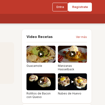
Entra
Regístrate
Video Recetas
Ver más
Guacamole
Manzanas
Hasselback
Rollitos de Bacon
Nubes de Huevo
con Queso