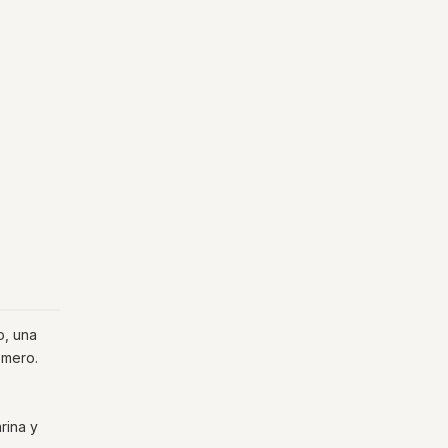
o, una
omero.
rina y