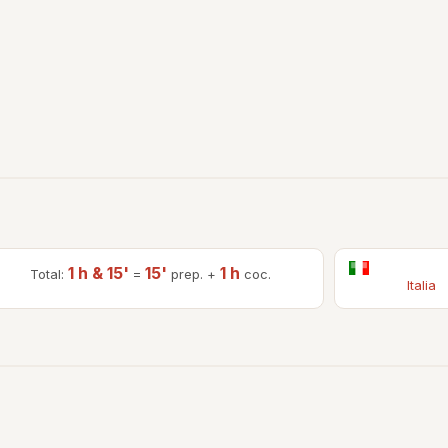
1 h & 15'
15'
1 h
Total:
=
prep. +
coc.
Italia