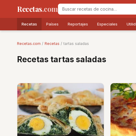
Recetas
.com
Recetas
Países
Reportajes
Especiales
Utili
Recetas.com
/
Recetas
/ tartas saladas
Recetas tartas saladas