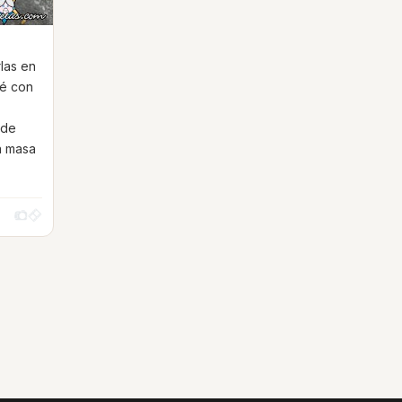
rlas en
té con
 de
la masa