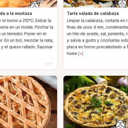
ada a la mostaza
Tarta salada de calabaza
 el horno a 210°C. Estirar la
Limpiar la calabaza, cortarla en 
erla en un molde. Pinchar la
finas de unos 4 mm, condimenta
 un tenedor. Poner en el
un hilo de aceite, sal, pimienta,
r. En un bol, mezclar la nata,
y salvia a gusto y cocinarlas so
 y el queso rallado. Sazonar
placa en horno precalentado a 
hasta
[+]