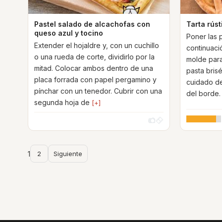
Pastel salado de alcachofas con
Tarta rúst
queso azul y tocino
Poner las 
Extender el hojaldre y, con un cuchillo
continuació
o una rueda de corte, dividirlo por la
molde para 
mitad. Colocar ambos dentro de una
pasta bris
placa forrada con papel pergamino y
cuidado d
pínchar con un tenedor. Cubrir con una
del borde.
segunda hoja de
[+]
1
2
Siguiente