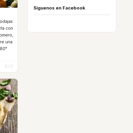
Síguenos en Facebook
rodajas
rla con
 romero,
bre una
180°