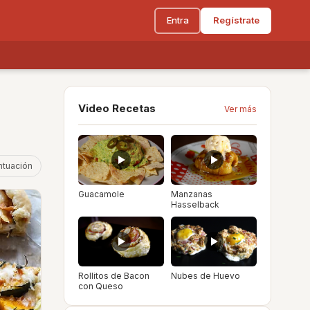
Entra
Regístrate
Video Recetas
Ver más
ntuación
Guacamole
Manzanas
Hasselback
Rollitos de Bacon
Nubes de Huevo
con Queso