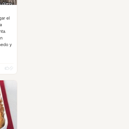
gar el
na
nta.
un
medo y