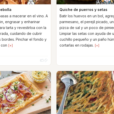
cebolla
Quiche de puerros y setas
pasas a macerar en el vino. A
Batir los huevos en un bol, agre
ón, engrasar y enharinar
parmesano, el perejil picado, u
a tarta y revestirloa con la
pizca de sal y un poco de pimie
ada, cuidando de cubrir
Limpiar las setas con ayuda de 
s bordes. Pinchar el fondo y
cuchillo pequeño y un paño hú
s con
cortarlas en rodajas.
[+]
[+]