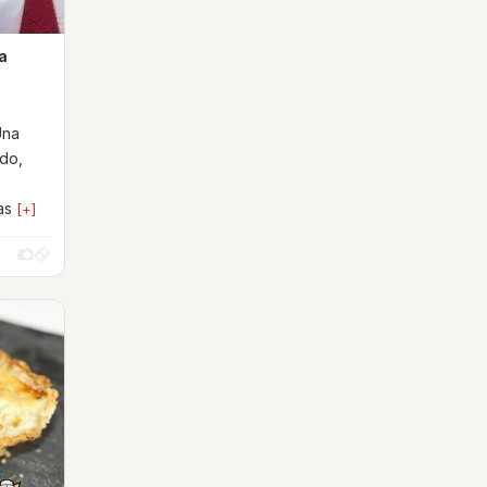
a
s
Una
ado,
las
[+]