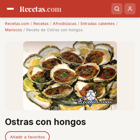
Recetas
.com
Recetas.com
/
Recetas
/
Afrodisíacas
/
Entradas calientes
/
Mariscos
/ Receta de Ostras con hongos
Ostras con hongos
Añadir a favoritos