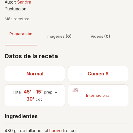
Autor:
Sandra
Puntuacíon:
Más recetas:
Preparación
Imágenes
(0)
Videos
(0)
Datos de la receta
Normal
Comen 6
45'
15'
Total:
=
prep. +
Internacional
30'
coc.
Ingredientes
480 gr. de tallarines al
huevo
fresco