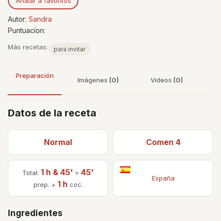
Añadir a favoritos
Autor:
Sandra
Puntuacíon:
Más recetas:
para invitar
Preparación
Imágenes
(0)
Videos
(0)
Datos de la receta
Normal
Comen 4
1 h & 45'
45'
Total:
=
España
1 h
prep. +
coc.
Ingredientes