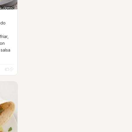
a
ndo
riar,
con
 salsa