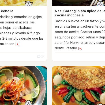
e cebolla
Nasi Goreng: plato típico de l
cocina indonesia
ebollas y cortarlas en gajos.
Batir los huevos en un tazón y v
én poner el aceite, las
en una sartén antiadherente co
las hojas de albahaca
poco de aceite. Cocinar unos 3
icadas y llevarlo al fuego.
segundos por lado: retirar y dej
r 2-3 minutos desde que las
se enfríe. Hervir el arroz y escurr
comiencen
[+]
dente. Pásarlo
[+]