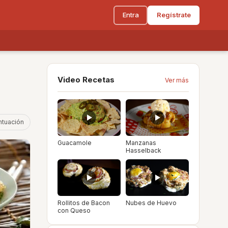
Entra
Regístrate
Video Recetas
Ver más
ntuación
Guacamole
Manzanas
Hasselback
Rollitos de Bacon
Nubes de Huevo
con Queso