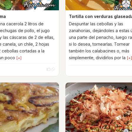
ima
Tortilla con verduras glasead
na cacerola 2 litros de
Despuntar las cebollas y las
pechugas de pollo, el jugo
zanahorias, dejándoles a estas ú
y las cáscaras de 2 de ellas,
una parte del penacho, luego ra
 canela, un chile, 2 hojas
si lo desea, tornearlas. Tornear
2 cebollas cortadas a la
también los calabacines o, más
 un poco
simplemente, dividirlos por la
[+]
[+