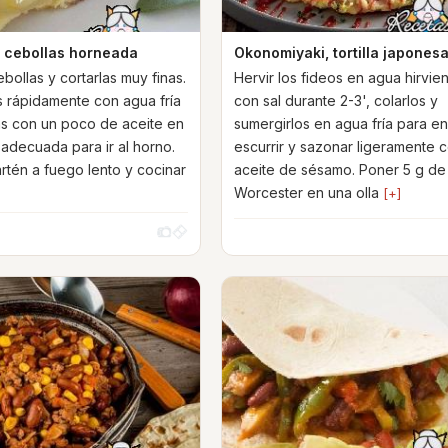
de cebollas horneada
Okonomiyaki, tortilla japones
ebollas y cortarlas muy finas.
Hervir los fideos en agua hirvie
s rápidamente con agua fría
con sal durante 2-3', colarlos y
as con un poco de aceite en
sumergirlos en agua fría para enf
 adecuada para ir al horno.
escurrir y sazonar ligeramente 
artén a fuego lento y cocinar
aceite de sésamo. Poner 5 g de
Worcester en una olla
[+]