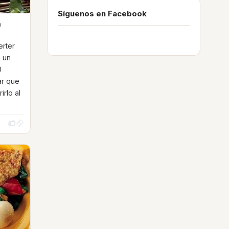
Síguenos en Facebook
a
erter
n un
0
ar que
irlo al