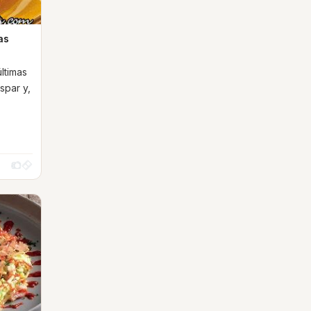
as
ltimas
spar y,
]