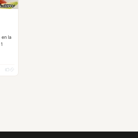
 en la
 1