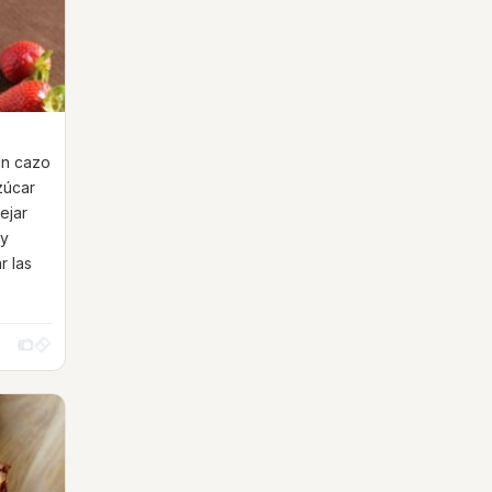
un cazo
zúcar
ejar
 y
r las