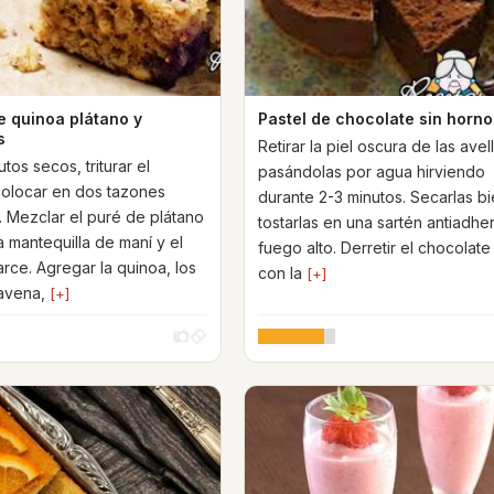
e quinoa plátano y
Pastel de chocolate sin horno
s
Retirar la piel oscura de las avel
utos secos, triturar el
pasándolas por agua hirviendo
colocar en dos tazones
durante 2-3 minutos. Secarlas bi
 Mezclar el puré de plátano
tostarlas en una sartén antiadhe
a mantequilla de maní y el
fuego alto. Derretir el chocolate
arce. Agregar la quinoa, los
con la
[+]
avena,
[+]