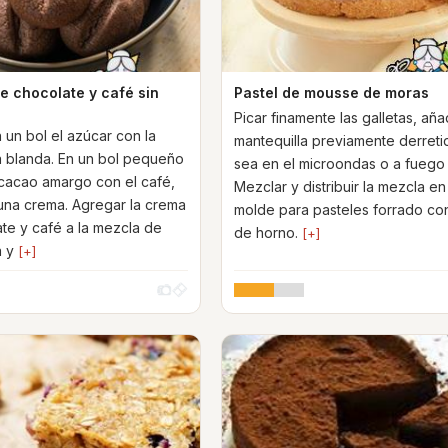
e chocolate y café sin
Pastel de mousse de moras
Picar finamente las galletas, añad
 un bol el azúcar con la
mantequilla previamente derreti
a blanda. En un bol pequeño
sea en el microondas o a fuego 
l cacao amargo con el café,
Mezclar y distribuir la mezcla en
na crema. Agregar la crema
molde para pasteles forrado co
te y café a la mezcla de
de horno.
[+]
a y
[+]