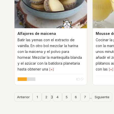
Alfajores de maicena
Mousse de
Batir las yemas con el extracto de
Cocinar la 
vainilla. En otro bol mezclar la harina
con la man
con la maicena y el polvo para
unos minut
hornear. Mezclar la mantequilla blanda
añadir el z
y el azúcar con la batidora planetaria
plátanos aú
hasta obtener una
con las
[+]
[+]
Anterior
1
2
3
4
5
6
7
...
Siguiente